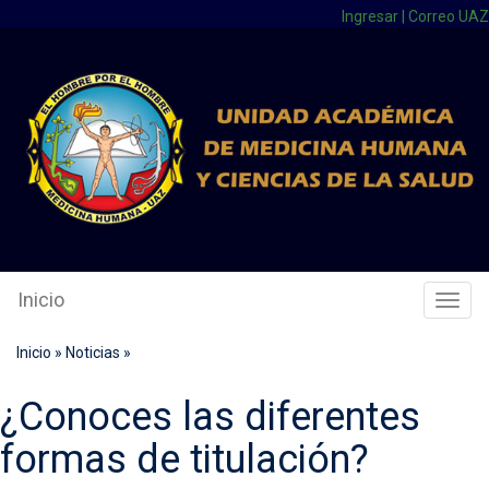
Ingresar
|
Correo UAZ
Inicio
Cambi
Naveg
Inicio
»
Noticias
»
¿Conoces las diferentes
formas de titulación?